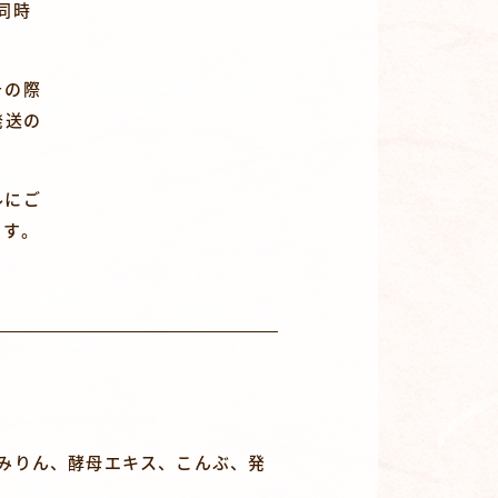
同時
その際
発送の
ルにご
ます。
みりん、酵母エキス、こんぶ、発