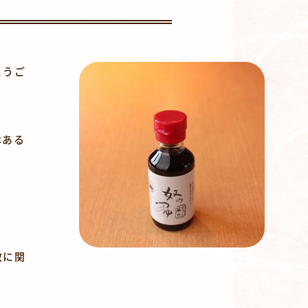
とうご
本ある
数に関