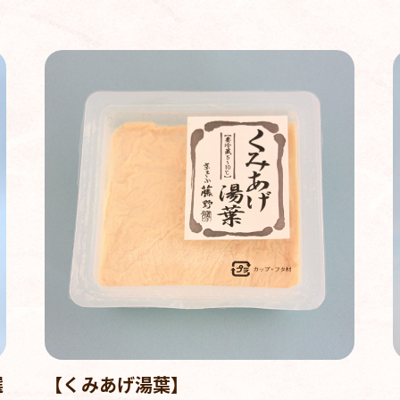
選
【くみあげ湯葉】