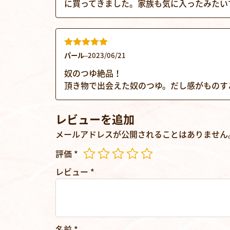
に買ってきました。家族も気に入ったみたい
5段階中
5
の
パール
–
2023/06/21
評価
奴のつゆ絶品！
頂き物で出会えた奴のつゆ。だし感がものす
レビューを追加
メールアドレスが公開されることはありません
評価
*
レビュー
*
名前
*