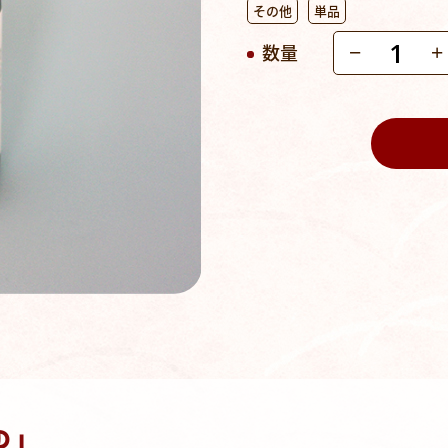
その他
単品
数量
−
+
【奴
の
つ
ゆ】
個
ゆ」