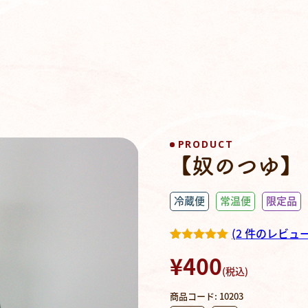
PRODUCT
【奴のつゆ】
冷蔵便
常温便
限定品
(
2
件のレビュー
2
件の利用者
¥
400
評価に基づ
(税込)
く5段階評
価のうち、
5.00
点
商品コード:
10203