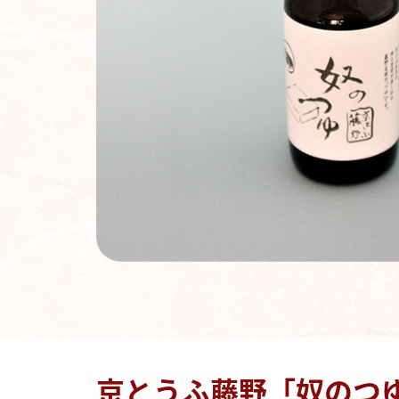
京とうふ藤野「奴のつ